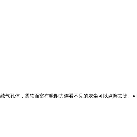
超精细连续气孔体，柔软而富有吸附力连看不见的灰尘可以点擦去除