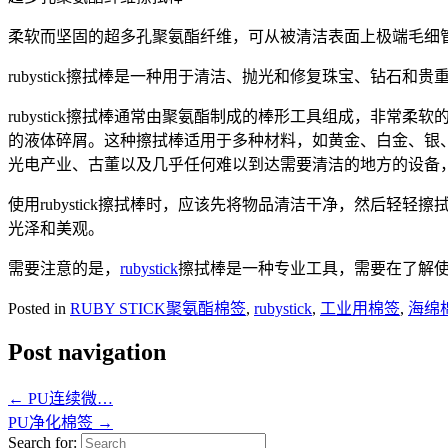
柔软而坚固的超多孔聚氨酯纤维，可从被清洁表面上极端毛细管
rubystick擦拭棒是一种用于清洁、抛光和修复珠宝、钻石和
rubystick擦拭棒通常由聚氨酯制成的棒形工具组成，非
的液体碎屑。这种擦拭棒适用于多种材料，如黄金、白金、银、
光电产业、古董以及几乎任何难以到达需要清洁的地方的设备
使用rubystick擦拭棒时，应该先将物品清洁干净，然后轻轻
光泽和美观。
需要注意的是，
rubystick
擦拭棒是一种专业工具，需要在了解使用
Posted in
RUBY STICK聚氨酯棉签
,
rubystick
,
工业用棉签
,
海绵
Post navigation
←
PU连续微…
PU净化棉签
→
Search for: