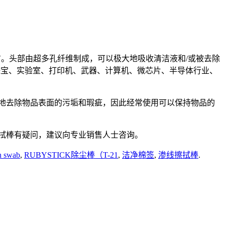
地方。头部由超多孔纤维制成，可以极大地吸收清洁液和/或被去除
珠宝、实验室、打印机、武器、计算机、微芯片、半导体行业、
可以有效地去除物品表面的污垢和瑕疵，因此经常使用可以保持物品的
k擦拭棒有疑问，建议向专业销售人士咨询。
 swab
,
RUBYSTICK除尘棒（T-21
,
洁净棉签
,
渗线擦拭棒
.