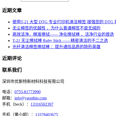
近期文章
使用T-21 大型 DTG 专业打印机清洁棉签 增强您的 DTG
无尘棉签的优越性 ，为什么普通棉签不是无绒的
高效洁净，精准擦拭—— 净化擦拭棒 ，洁净行业的首选
T-21 无尘擦拭棒 Ruby Stick ——精密清洁的不二之选
光纤清洁棉签擦拭棒 ：提升通信品质的隐形英雄
近期评论
联系我们
深圳市优斯特新材料科技有限公司
电话：
0755-81773990
邮箱：
info@yaostbio.com
手机（beck）：
13316502397
手机（黄小姐）：
13378403675