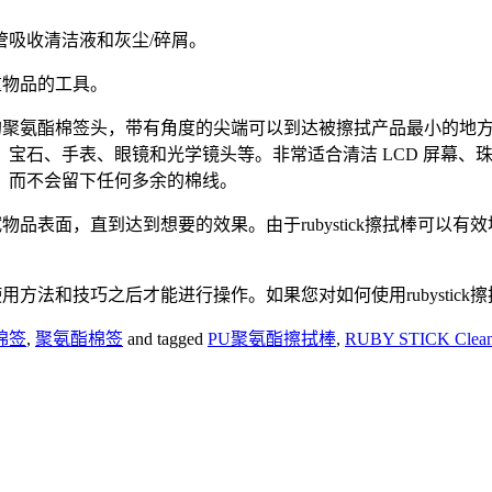
吸收清洁液和灰尘/碎屑。
贵重物品的工具。
常柔软的聚氨酯棉签头，带有角度的尖端可以到达被擦拭产品最小的
宝石、手表、眼镜和光学镜头等。非常适合清洁 LCD 屏幕、
，而不会留下任何多余的棉线。
擦拭物品表面，直到达到想要的效果。由于rubystick擦拭棒
方法和技巧之后才能进行操作。如果您对如何使用rubystic
棉签
,
聚氨酯棉签
and tagged
PU聚氨酯擦拭棒
,
RUBY STICK Clean