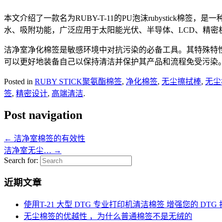
本文介绍了一款名为RUBY-T-11的PU泡沫rubystic
水、吸附功能，广泛应用于太阳能光伏、半导体、LCD、精密
洁净室净化棉签是敏感环境中对抗污染的必备工具。其特殊特
可以更好地装备自己以保持清洁并保护其产品和流程免受污染
Posted in
RUBY STICK聚氨酯棉签
,
净化棉签
,
无尘擦拭棒
,
无尘
签
,
精密设计
,
高端清洁
.
Post navigation
←
洁净室棉签的有效性
洁净室无尘…
→
Search for:
近期文章
使用T-21 大型 DTG 专业打印机清洁棉签 增强您的 DTG
无尘棉签的优越性 ，为什么普通棉签不是无绒的