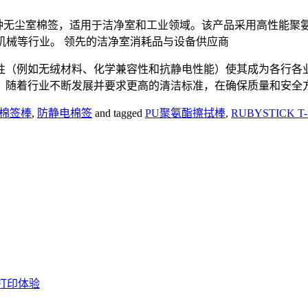
k棉签，是一种无尘室棉签，适用于洁净室和工业领域。该产品采用高性能
机械等行业。 领先的洁净室消耗品与设备供应商
性（例如无绒材料、化学兼容性和抗静电性能）使其成为各行各
。随着行业不断发展并要求更高的清洁标准，在确保质量和安全
棉签棒
,
防静电棉签
and tagged
PU聚氨酯擦拭棒
,
RUBYSTICK T
 打印体验