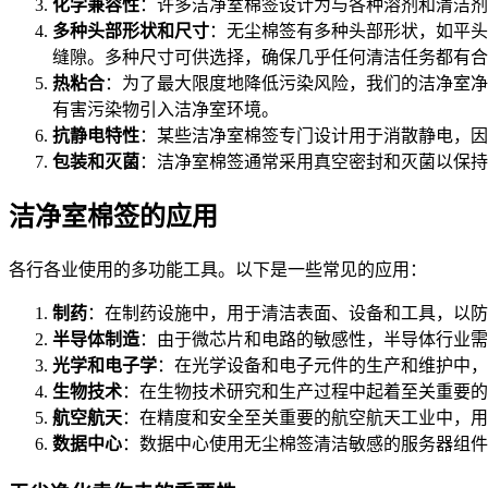
化学兼容性
：许多洁净室棉签设计为与各种溶剂和清洁剂
多种头部形状和尺寸
：无尘棉签有多种头部形状，如平头
缝隙。多种尺寸可供选择，确保几乎任何清洁任务都有合
热粘合
：为了最大限度地降低污染风险，我们的洁净室净
有害污染物引入洁净室环境。
抗静电特性
：某些洁净室棉签专门设计用于消散静电，因
包装和灭菌
：洁净室棉签通常采用真空密封和灭菌以保持
洁净室棉签的应用
各行各业使用的多功能工具。以下是一些常见的应用：
制药
：在制药设施中，用于清洁表面、设备和工具，以防
半导体制造
：由于微芯片和电路的敏感性，半导体行业需
光学和电子学
：在光学设备和电子元件的生产和维护中，
生物技术
：在生物技术研究和生产过程中起着至关重要的
航空航天
：在精度和安全至关重要的航空航天工业中，用
数据中心
：数据中心使用无尘棉签清洁敏感的服务器组件