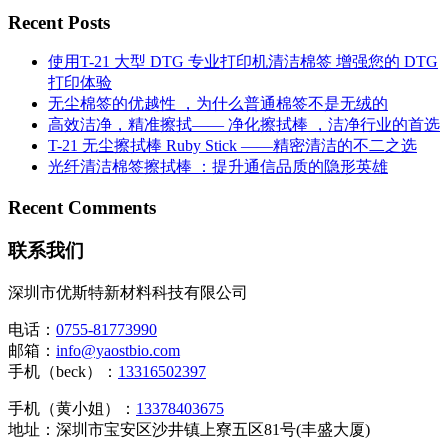
Recent Posts
使用T-21 大型 DTG 专业打印机清洁棉签 增强您的 DTG
打印体验
无尘棉签的优越性 ，为什么普通棉签不是无绒的
高效洁净，精准擦拭—— 净化擦拭棒 ，洁净行业的首选
T-21 无尘擦拭棒 Ruby Stick ——精密清洁的不二之选
光纤清洁棉签擦拭棒 ：提升通信品质的隐形英雄
Recent Comments
联系我们
深圳市优斯特新材料科技有限公司
电话：
0755-81773990
邮箱：
info@yaostbio.com
手机（beck）：
13316502397
手机（黄小姐）：
13378403675
地址：深圳市宝安区沙井镇上寮五区81号(丰盛大厦)