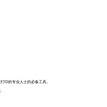
越打印的专业人士的必备工具。
签
.