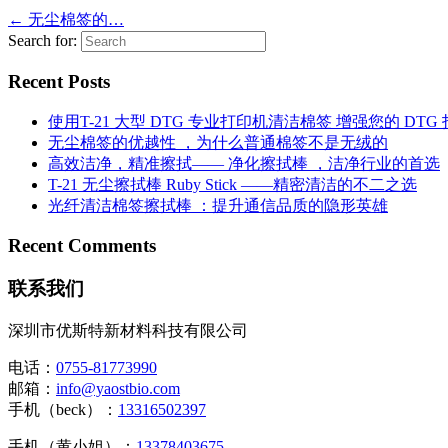
←
无尘棉签的…
Search for:
Recent Posts
使用T-21 大型 DTG 专业打印机清洁棉签 增强您的 DTG
无尘棉签的优越性 ，为什么普通棉签不是无绒的
高效洁净，精准擦拭—— 净化擦拭棒 ，洁净行业的首选
T-21 无尘擦拭棒 Ruby Stick ——精密清洁的不二之选
光纤清洁棉签擦拭棒 ：提升通信品质的隐形英雄
Recent Comments
联系我们
深圳市优斯特新材料科技有限公司
电话：
0755-81773990
邮箱：
info@yaostbio.com
手机（beck）：
13316502397
手机（黄小姐）：
13378403675