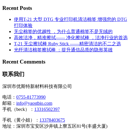
Recent Posts
使用T-21 大型 DTG 专业打印机清洁棉签 增强您的 DTG
打印体验
无尘棉签的优越性 ，为什么普通棉签不是无绒的
高效洁净，精准擦拭—— 净化擦拭棒 ，洁净行业的首选
T-21 无尘擦拭棒 Ruby Stick ——精密清洁的不二之选
光纤清洁棉签擦拭棒 ：提升通信品质的隐形英雄
Recent Comments
联系我们
深圳市优斯特新材料科技有限公司
电话：
0755-81773990
邮箱：
info@yaostbio.com
手机（beck）：
13316502397
手机（黄小姐）：
13378403675
地址：深圳市宝安区沙井镇上寮五区81号(丰盛大厦)