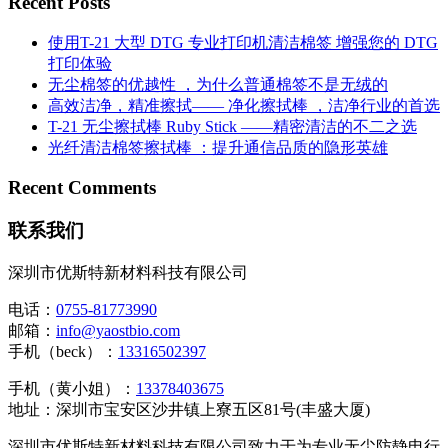
Recent Posts
使用T-21 大型 DTG 专业打印机清洁棉签 增强您的 DTG
打印体验
无尘棉签的优越性 ，为什么普通棉签不是无绒的
高效洁净，精准擦拭—— 净化擦拭棒 ，洁净行业的首选
T-21 无尘擦拭棒 Ruby Stick ——精密清洁的不二之选
光纤清洁棉签擦拭棒 ：提升通信品质的隐形英雄
Recent Comments
联系我们
深圳市优斯特新材料科技有限公司
电话：
0755-81773990
邮箱：
info@yaostbio.com
手机（beck）：
13316502397
手机（黄小姐）：
13378403675
地址：深圳市宝安区沙井镇上寮五区81号(丰盛大厦)
深圳市优斯特新材料科技有限公司致力于为专业无尘防静电行