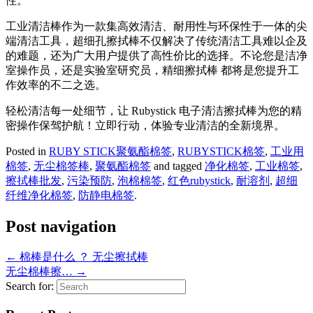
性。
工业清洁棒作为一款集高效清洁、耐用性与环保性于一体的尖
端清洁工具，超细孔擦拭棒不仅解决了传统清洁工具难以企及
的难题，还为广大用户提供了高性价比的选择。不论您是洁净
室操作员，还是实验室研究员，精细擦拭棒 都将是您提升工
作效率的不二之选。
轻松清洁每一处细节，让 Rubystick 电子清洁擦拭棒为您的精
密操作保驾护航！立即行动，体验专业清洁的全新境界。
Posted in
RUBY STICK聚氨酯棉签
,
RUBYSTICK棉签
,
工业用
棉签
,
无尘棉签棒
,
聚氨酯棉签
and tagged
净化棉签
,
工业棉签
,
擦拭棒批发
,
污染预防
,
泡棉棉签
,
红色rubystick
,
耐溶剂
,
超细
纤维净化棉签
,
防静电棉签
.
Post navigation
←
棉棒是什么 ？ 无尘擦拭棒
无尘棉棒擦…
→
Search for: