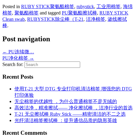
Posted in
RUBY STICK聚氨酯棉签
,
rubystick
,
工业用棉签
,
海绵
棉签
,
聚氨酯棉签
and tagged
PU聚氨酯擦拭棒
,
RUBY STICK
Clean swab
,
RUBYSTICK除尘棒（T-21
,
洁净棉签
,
渗线擦拭
棒
.
Post navigation
←
PU连续微…
PU净化棉签
→
Search for:
Recent Posts
使用T-21 大型 DTG 专业打印机清洁棉签 增强您的 DTG
打印体验
无尘棉签的优越性 ，为什么普通棉签不是无绒的
高效洁净，精准擦拭—— 净化擦拭棒 ，洁净行业的首选
T-21 无尘擦拭棒 Ruby Stick ——精密清洁的不二之选
光纤清洁棉签擦拭棒 ：提升通信品质的隐形英雄
Recent Comments