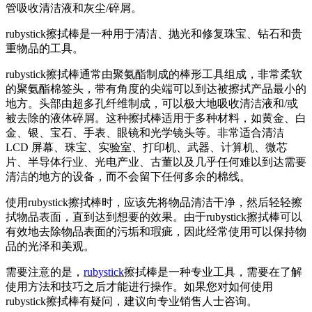
管吸收清洁液和灰尘/碎屑。
rubystick擦拭棒是一种用于清洁、抛光和修复珠宝、钻石和贵
重物品的工具。
rubystick擦拭棒通常由聚氨酯制成的棒形工具组成，非常柔软
的聚氨酯棉签头，带有角度的尖端可以到达被擦拭产品最小的
地方。头部由超多孔纤维制成，可以极大地吸收清洁液和/或
被去除的液体碎屑。这种擦拭棒适用于多种材料，如黄金、白
金、银、宝石、手表、眼镜和光学镜头等。非常适合清洁
LCD 屏幕、珠宝、实验室、打印机、武器、计算机、微芯
片、半导体行业、光电产业、古董以及几乎任何难以到达需要
清洁的地方的设备，而不会留下任何多余的棉线。
使用rubystick擦拭棒时，应该先将物品清洁干净，然后轻轻擦
拭物品表面，直到达到想要的效果。由于rubystick擦拭棒可以
有效地去除物品表面的污垢和瑕疵，因此经常使用可以保持物
品的光泽和美观。
需要注意的是，
rubystick
擦拭棒是一种专业工具，需要在了解
使用方法和技巧之后才能进行操作。如果您对如何使用
rubystick擦拭棒有疑问，建议向专业销售人士咨询。